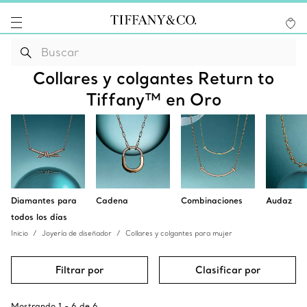
Collares y colgantes Return to
Tiffany™ en Oro
Diamantes para
Cadena
Combinaciones
Audaz
todos los días
Inicio
Joyería de diseñador
Collares y colgantes para mujer
Filtrar por
Clasificar por
Mostrando
1
-
6
de
6