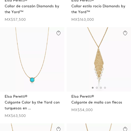
Elsa Peretti®
Elsa Peretti®
Collar de corazón Diamonds by
Collar estilo rocío Diamonds by
the Yard™
the Yard™
MX$57,500
MX$163,000
Elsa Peretti®
Elsa Peretti®
Colgante Color by the Yard con
Colgante de malla con flecos
turquesas en …
MX$54,000
MX$63,500