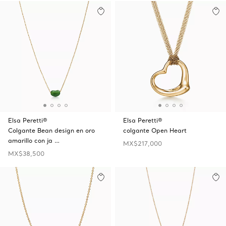
Elsa Peretti®
Elsa Peretti®
Colgante Bean design en oro
colgante Open Heart
amarillo con ja …
MX$217,000
MX$38,500