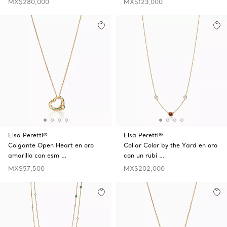
MX$280,000
MX$123,000
Elsa Peretti®
Elsa Peretti®
Colgante Open Heart en oro
Collar Color by the Yard en oro
amarillo con esm …
con un rubí …
MX$57,500
MX$202,000