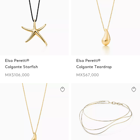
Elsa Peretti®
Elsa Peretti®
Colgante Starfish
Colgante Teardrop
MX$106,000
MX$67,000