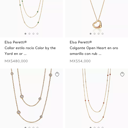
Elsa Peretti®
Elsa Peretti®
Collar estilo rocío Color by the
Colgante Open Heart en oro
Yard en or …
amarillo con rub …
MX$480,000
MX$54,000