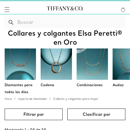
Collares y colgantes Elsa Peretti®
en Oro
Diamantes para
Cadena
Combinaciones
Audaz
todos los días
Inicio
Joyería de diseñador
Collares y colgantes para mujer
Filtrar por
Clasificar por
Mostrando
1
-
59
de
59