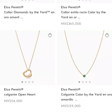
Elsa Peretti®
Elsa Peretti®
Collar Diamonds by the Yard™ en
Collar estilo rocío Color by the
oro amaril …
Yard en or …
MX$365,000
Elsa Peretti®
Elsa Peretti®
colgante Open Heart
Colgante Color by the Yard en oro
amarillo …
MX$54,000
MX$129,000