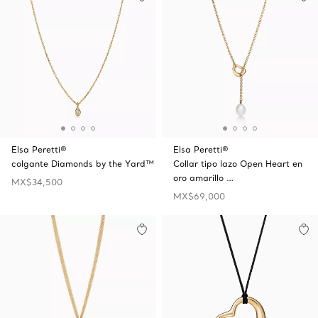
Elsa Peretti®
Elsa Peretti®
colgante Diamonds by the Yard™
Collar tipo lazo Open Heart en
oro amarillo …
MX$34,500
MX$69,000