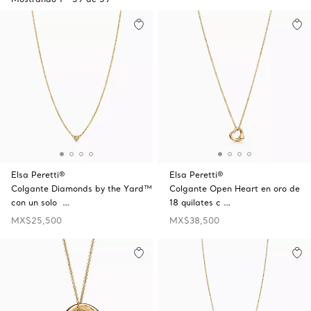
Elsa Peretti®
Elsa Peretti®
Colgante Diamonds by the Yard™
Colgante Open Heart en oro de
con un solo …
18 quilates c …
MX$25,500
MX$38,500