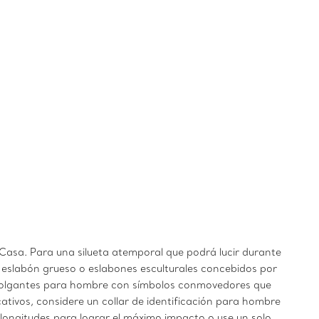
 Casa. Para una silueta atemporal que podrá lucir durante
o eslabón grueso o eslabones esculturales concebidos por
os colgantes para hombre con símbolos conmovedores que
cativos, considere un collar de identificación para hombre
ongitudes para lograr el máximo impacto o use un solo