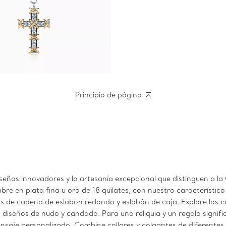
Principio de página
seños innovadores y la artesanía excepcional que distinguen a la
e en plata fina u oro de 18 quilates, con nuestro característic
eños de cadena de eslabón redondo y eslabón de caja. Explore l
 diseños de nudo y candado. Para una reliquia y un regalo signifi
aje personalizado. Combine collares y colgantes de diferentes l