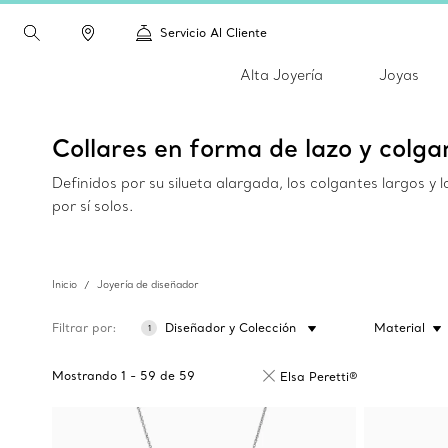
Servicio Al Cliente
Alta Joyería
Joyas
Collares en forma de lazo y colga
Definidos por su silueta alargada, los colgantes largos 
por sí solos.
Inicio
Joyería de diseñador
Filtrar por
Diseñador y Colección
Material
1
Mostrando
1
-
59
de
59
Elsa Peretti®