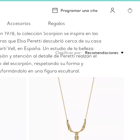
Programar una cita
lsa Peretti® Scorpion
Accesorios
Regalos
 1978, la colección Scorpion se inspira en las
turas que Elsa Peretti descubrió cerca de su casa
tí Vell, en España. Un estudio de la belleza
Clasificar por
Recomendaciones
isión y atención al detalle de Peretti realzan el
o del escorpión, respetando su forma y
sformándolo en una figura escultural.