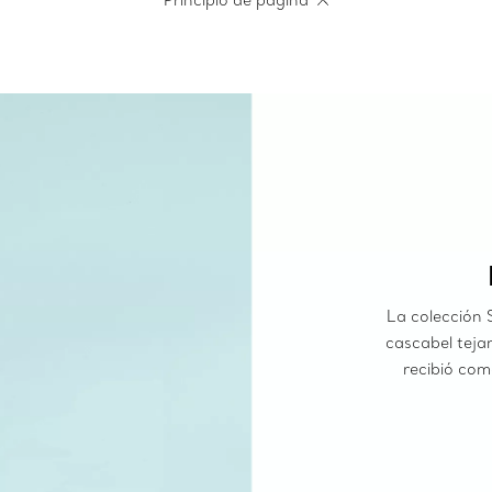
Principio de página
La colección 
cascabel teja
recibió com