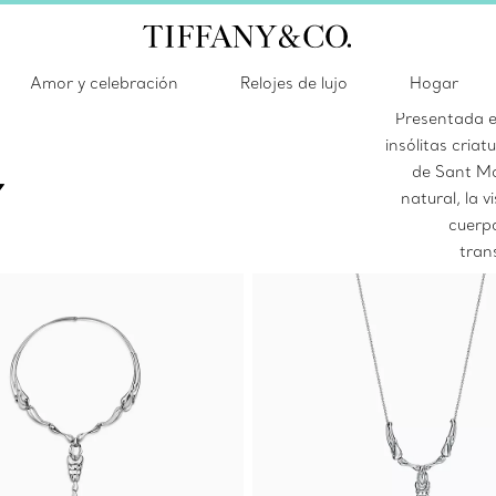
E
Amor y celebración
Relojes de lujo
Hogar
Presentada en
insólitas cria
de Sant Mar
natural, la v
cuerp
tran