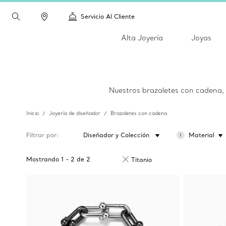
Servicio Al Cliente
Alta Joyería
Joyas
Nuestros brazaletes con cadena, 
Inicio
Joyería de diseñador
Brazaletes con cadena
Filtrar por
Diseñador y Colección
Material
1
Mostrando
1
-
2
de
2
Titanio