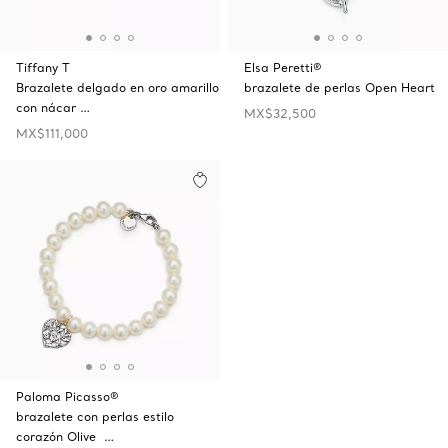
Tiffany T
Elsa Peretti®
Brazalete delgado en oro amarillo
brazalete de perlas Open Heart
con nácar …
MX$32,500
MX$111,000
Paloma Picasso®
brazalete con perlas estilo
corazón Olive …