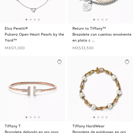
Elsa Peretti®
Return to Tiffany™
Pulsera Open Heart Pearls by the
Brazalete con cuentas envolvente
Yard™
en plata c …
MX$11,000
MX$33,500
Tiffany T
Tiffany HardWear
Brazalete delgado en oro rosa
Brazalete de eslabones en oro