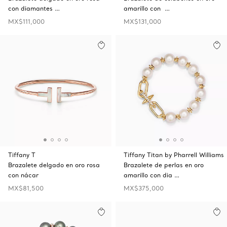
con diamantes …
amarillo con …
MX$111,000
MX$131,000
Tiffany T
Tiffany Titan by Pharrell Williams
Brazalete delgado en oro rosa
Brazalete de perlas en oro
con nácar
amarillo con dia …
MX$81,500
MX$375,000