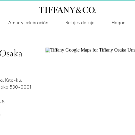
Amor y celebración
Relojes de lujo
Hogar
 Osaka
, Kita-ku,
saka 530-0001
1-8
1