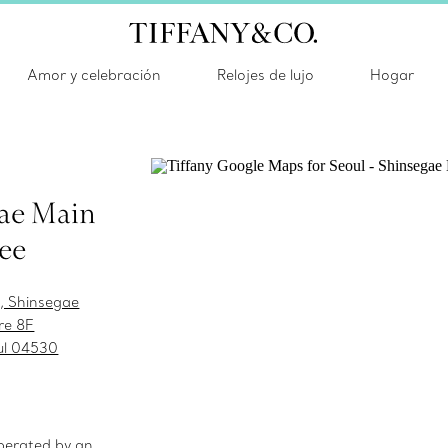
Amor y celebración
Relojes de lujo
Hogar
ae Main
ee
, Shinsegae
re 8F
ul 04530
0
erated by an