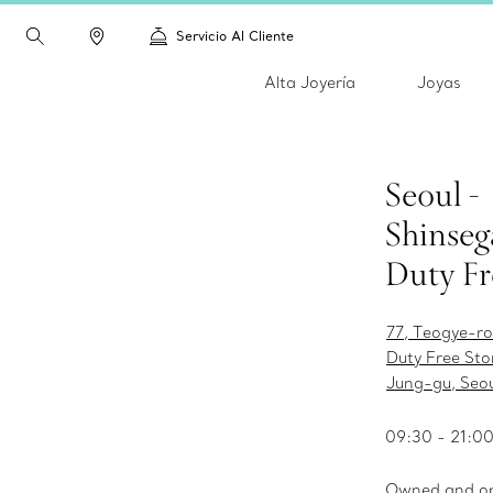
Servicio Al Cliente
Alta Joyería
Joyas
Seoul -
Shinseg
Duty Fr
77, Teogye-ro
Duty Free Sto
Jung-gu, Seo
09:30 - 21:0
Owned and op