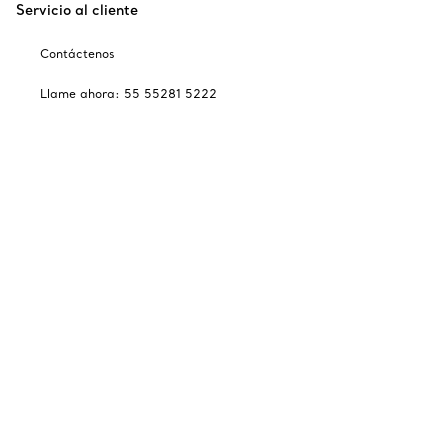
Servicio al cliente
Contáctenos
Llame ahora: 55 55281 5222
Preguntas frecuentes
Ventas Telefónicas
Cuidado y reparación
Catálogos
Suscribirse a lista de correos electrónicos de Tiffany
Nuestra empresa
Sitios relacionados con Tiffany
Escoger ubicación: México