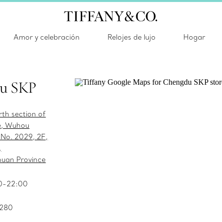
Amor y celebración
Relojes de lujo
Hogar
u SKP
th section of
e, Wuhou
 No. 2029, 2F,
,
huan Province
0-22:00
1280