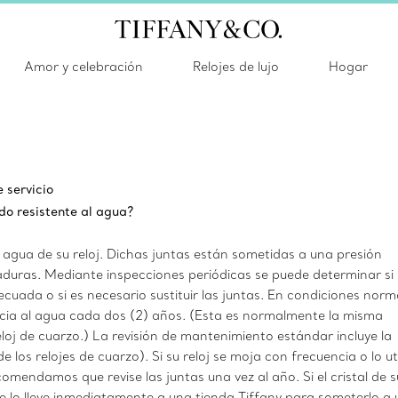
Amor y celebración
Relojes de lujo
Hogar
 servicio
do resistente al agua?
l agua de su reloj. Dichas juntas están sometidas a una presión
laduras. Mediante inspecciones periódicas se puede determinar si 
ecuada o si es necesario sustituir las juntas. En condiciones norm
ncia al agua cada dos (2) años. (Esta es normalmente la misma
loj de cuarzo.) La revisión de mantenimiento estándar incluye la
de los relojes de cuarzo). Si su reloj se moja con frecuencia o lo uti
omendamos que revise las juntas una vez al año. Si el cristal de s
 lo lleve inmediatamente a una tienda Tiffany para someterlo a