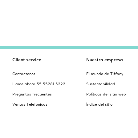
Client service
Nuestra empresa
Contactenos
El mundo de Tiffany
Llame ahora 55 55281 5222
Sustentabilidad
Preguntas frecuentes
Políticas del sitio web
Ventas Telefónicas
Índice del sitio
Cuidado and reparación
Seguridad del producto
Catalogus
Regalos festivos