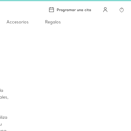
Programar una cita
Accesorios
Regalos
la
ales,
liza
u
 una