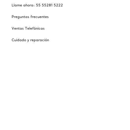
Llame ahora: 55 55281 5222
Preguntas frecuentes
Ventas Telefónicas
Cuidado y reparación
Catálogos
Suscribirse a lista de correos electrónicos de Tiffany
Nuestra empresa
Sitios relacionados con Tiffany
Escoger ubicación: México