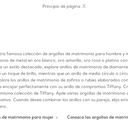
Principio de página
tra famosa colección de argollas de matrimonio para hombre y m
onio de metal en oro blanco, oro amarillo, oro rosa o platino con
ara un estilo destacado, explore anillos de matrimonio de diamant
 un toque de brillo, mientras que un anillo de medio círculo o c
plore los anillos de matrimonio de zafiros o rubíes elaborados 
encajar perfectamente con su anillo de compromiso Tiffany. Cr
misma colección de Tiffany. Apile varias argollas de matrimonio
mativo. Cuando desee combinar los anillos con su pareja, elija en
uno.
s de matrimonio para mujer
Conozca las argollas de matr