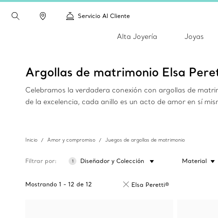
Servicio Al Cliente
Alta Joyería
Joyas
Argollas de matrimonio Elsa Pere
Celebramos la verdadera conexión con argollas de matrimo
de la excelencia, cada anillo es un acto de amor en sí mi
Inicio
Amor y compromiso
Juegos de argollas de matrimonio
Filtrar por
Diseñador y Colección
Material
1
Mostrando
1
-
12
de
12
Elsa Peretti®