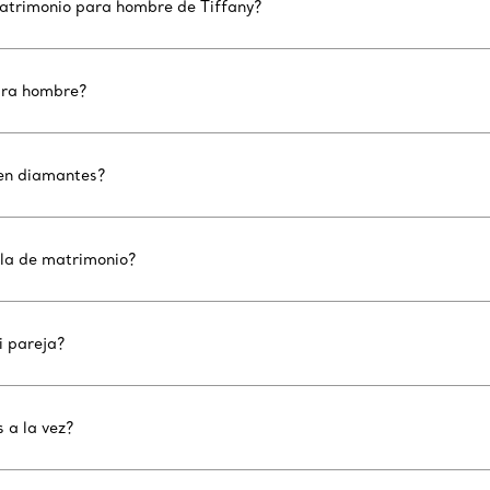
matrimonio para hombre de Tiffany?
ara hombre?
nen diamantes?
lla de matrimonio?
i pareja?
 a la vez?