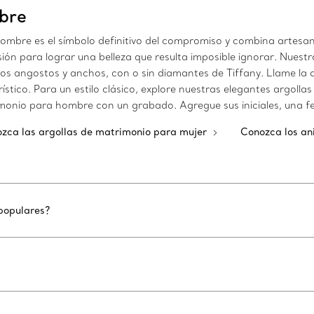
bre
ombre es el símbolo definitivo del compromiso y combina artesan
ión para lograr una belleza que resulta imposible ignorar. Nuestr
s angostos y anchos, con o sin diamantes de Tiffany. Llame la a
ístico. Para un estilo clásico, explore nuestras elegantes argolla
imonio para hombre con un grabado. Agregue sus iniciales, una f
zca las argollas de matrimonio para mujer
Conozca los an
populares?