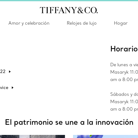
estamos aquí para ayudarle.
Amor y celebración
Relojes de lujo
Hogar
Horario
De lunes a v
222
Masaryk 11:0
am a 8:00 p
vice
Sábados y d
Masaryk 11:0
am a 8:00 p
El patrimonio se une a la innovación