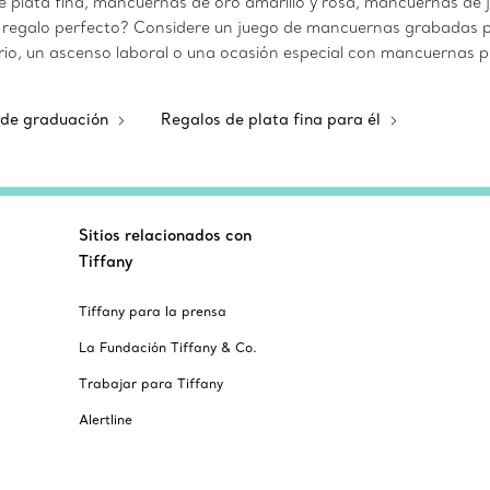
de plata fina, mancuernas de oro amarillo y rosa, mancuernas de
regalo perfecto? Considere un juego de mancuernas grabadas p
rio, un ascenso laboral o una ocasión especial con mancuernas pe
 de graduación
Regalos de plata fina para él
Sitios relacionados con
Tiffany
Tiffany para la prensa
La Fundación Tiffany & Co.
Trabajar para Tiffany
Alertline