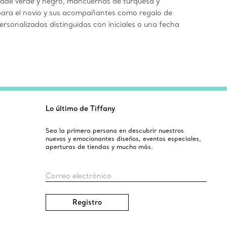
 jade verde y negro, mancuernas de turquesa y
ara el novio y sus acompañantes como regalo de
rsonalizadas distinguidas con iniciales o una fecha
Lo último de Tiffany
Sea la primera persona en descubrir nuestros
nuevos y emocionantes diseños, eventos especiales,
aperturas de tiendas y mucho más.
Correo electrónico
Registro